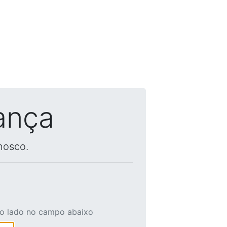
ança
nosco.
ao lado no campo abaixo