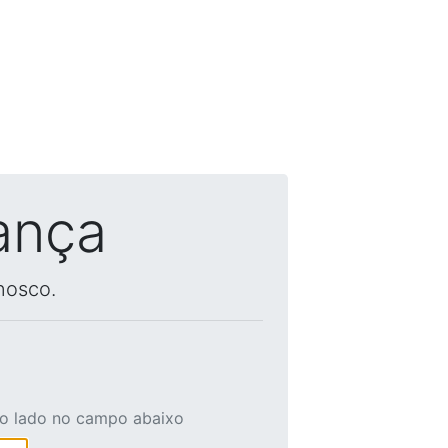
ança
nosco.
ao lado no campo abaixo