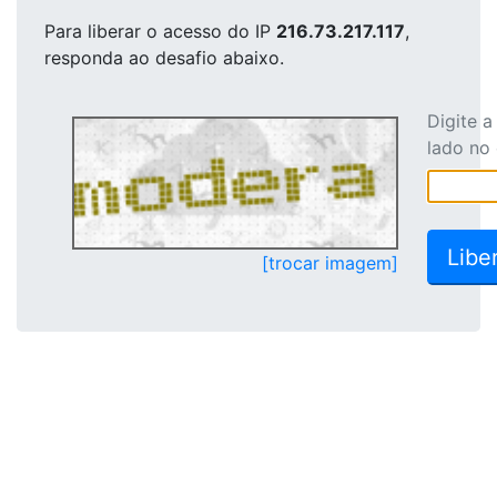
Para liberar o acesso
do IP
216.73.217.117
,
responda ao desafio abaixo.
Digite 
lado no
[trocar imagem]